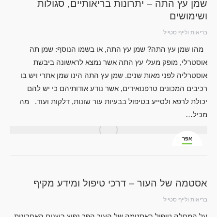
שמן עץ התה – יתרונות בריאותיים, סגולות
ושימושים
בריאות ולייף סטייל
מהו שמן עץ התה? שמן עץ התה, או בשמו הנוסף: שמן תה
אוסטרלי, מופק מעלי עץ התה אשר נמצא לראשונה ביבשת
אוסטרליה לפני מאות שנים. שמן עץ התה הינו שמן אתרי ויש בו
רכיבים המכונים טרפנואידים, אשר נודע אודותיהם כי יש להם
יכולת לרפא ולסייע בטיפול בבעיות עור שונות, דלקות ועוד. מה
מכיל…
אפר
1
אסטמה של העור – דרכי טיפול ומידע מקיף
בריאות ולייף סטייל
על המחלה טיפול באסטמה של העור הפך נפוץ בשנים האחרונות,