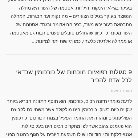
בעיקר בגילאי הינקות והילדות. אסטמה של העור היא מחלה
הנפוצה בעיקר בגילים הצעירים – מהינקות ועד הבגרות. המחלה
מתבטאת בעור יבש מאוד, בפריחה אדומה ובגרד. אסטמה של
העור מכונה כך כיוון שהחולים סובלים פעמים רבות גם מאסטמה
או ממחלה אלרגית כלשהי, כמו רגישות יתר למזונות…
9 סגולות רפואיות מוכחות של כורכומין שכדאי
לכל אדם להכיר
תזונה ודיאטה
לדעת מומחי תזונה רבים, כורכומין הוא תוסף התזונה הבריא ביותר
שקיים כיום בשוק. כורכומין הינו מולקולה אשר משתייכת לקבוצת
הפוליפנולים ומהווה את החומר הפעיל בצמח הכורכום. כורכומין
הוא פיגמנט צהוב אשר לפי מחקרים רבים הינו בעל סגולות
אנטי-דלקתיות ייחודיות ויש לו השפעה חיובית על הגוף בהגנה מפני