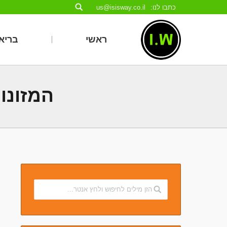
כתבו לנו:
us@isisway.co.il
ראשי
בריאו
המזונו