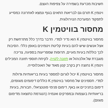
חשיבות מכרעת בשמירה על צפיפות העצם.
ויטמין K תורם גם לבריאות התאים בגוף ונמצא לאחרונה כמסייע
לתפקוד המערכת הנוירולוגית.
מחסור בוויטמין
K
מחסור בוויטמין K הוא נדיר למדי. הדבר בדרך כלל מתרחשת רק
אצל אנשים שיש להם בעיות קליטת ויטמינים באופן כללי. הסיבות
לכך כוללות בעיות מעיים, תרופות שמפריעות בספיגה, צריכה
מוגברת של אלכוהול או
תזונה לקויה
. לקיחת תוספי תזונה המכילים
ויטמין K נחוצה רק בקרב קטן מאוד של האוכלוסייה.
מחסור בוויטמין K יכול לגרום למספר בעיות בריאותיות גדולות
למדי. תסמינים של מחסור בוויטמין K כוללים דימומים מוגזמים,
דימום בחניכיים או באף, דימום פנימי פוטנציאלי, חבורות, בעיות
בריאותיות בעצמות ובמפרקים ואנמיה (הנגרמת כתוצאה מדימום
מוגזם).