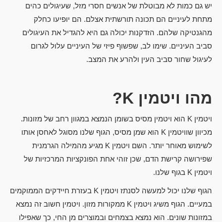
יש גם כמות לא מבוטלת של אנשים חסרי מזל, שעיגולים כהים
מתחת לעיניים הם תכונה תורשתית אצלם. הם יופיעו כחלק
מהגנטיקה שלהם. הזדקנות יכולה גם היא להגדיל את העיגולים
סביב העיניים. שימו לב, שפשוף פיזי של העיניים עלול לגרום
לעיגול שחור סביב העין ולהרע את המצב.
מהו ויטמין
K
?
ויטמין K הוא ויטמין מסיס בשומן הנמצא במגוון רחב של מזונות.
מכיוון שוויטמין K הוא שמן מסיס, הגוף שלנו מסוגל לאחסן אותו
לשימוש מאוחר יותר. השם ויטמין K מגיע מהמילה הגרמנית
שפירושה קרישת הדם, שכן זוהי אחת הפונקציות המרכזיות של
ויטמין K בגוף שלנו.
הגוף שלנו יכול למעשה לסנתז ויטמין K בעזרת חיידקים הממוקמים
במעיים. הגוף משיג ויטמין K ממקורות מזון. ויטמין חשוב זה נמצא
במזונות שונים. הוא נמצא בצמחים ובמוצרים מן החי, כך שאפילו