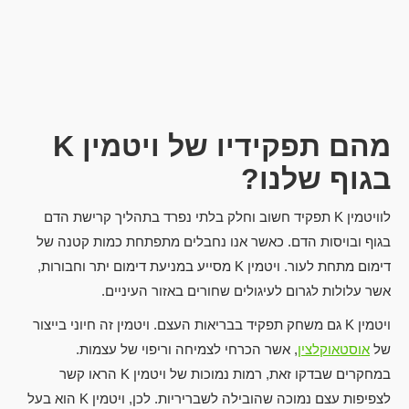
מהם תפקידיו של ויטמין
K
בגוף שלנו?
לוויטמין K תפקיד חשוב וחלק בלתי נפרד בתהליך קרישת הדם
בגוף ובויסות הדם. כאשר אנו נחבלים מתפתחת כמות קטנה של
דימום מתחת לעור. ויטמין K מסייע במניעת דימום יתר וחבורות,
אשר עלולות לגרום לעיגולים שחורים באזור העיניים.
ויטמין K גם משחק תפקיד בבריאות העצם. ויטמין זה חיוני בייצור
של
אוסטאוקלצין
, אשר הכרחי לצמיחה וריפוי של עצמות.
במחקרים שבדקו זאת, רמות נמוכות של ויטמין K הראו קשר
לצפיפות עצם נמוכה שהובילה לשבריריות. לכן, ויטמין K הוא בעל