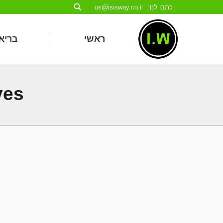
כתבו לנו:
us@isisway.co.il
ראשי
בריאו
es: