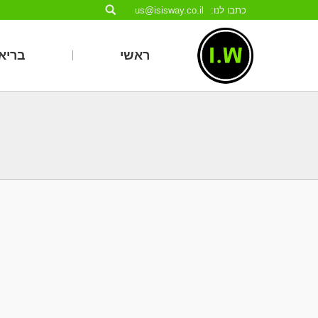
כתבו לנו:
us@isisway.co.il
ראשי
בריאו